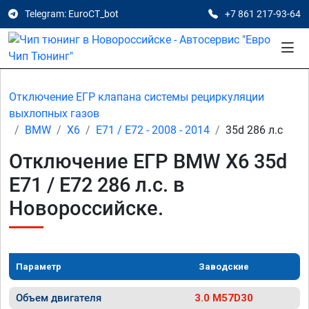
Telegram: EuroCT_bot
+7 861 217-93-64
Отключение ЕГР клапана системы рециркуляции
выхлопных газов
BMW
X6
E71 / E72 - 2008 - 2014
35d 286 л.с
Отключение ЕГР BMW X6 35d
E71 / E72 286 л.с. в
Новороссийске.
Параметр
Заводские
Объем двигателя
3.0 M57D30