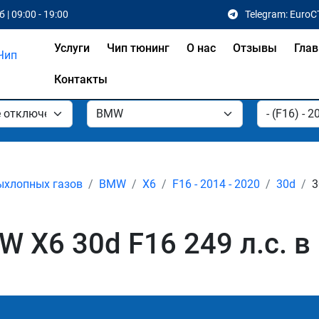
 | 09:00 - 19:00
Telegram: EuroC
Услуги
Чип тюнинг
О нас
Отзывы
Глав
Контакты
ыхлопных газов
BMW
X6
F16 - 2014 - 2020
30d
3
 X6 30d F16 249 л.с. в