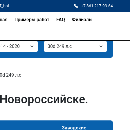
T_bot
+7 861 217-93-64
ная
Примеры работ
FAQ
Филиалы
0d 249 л.с
 Новороссийске.
Заводские