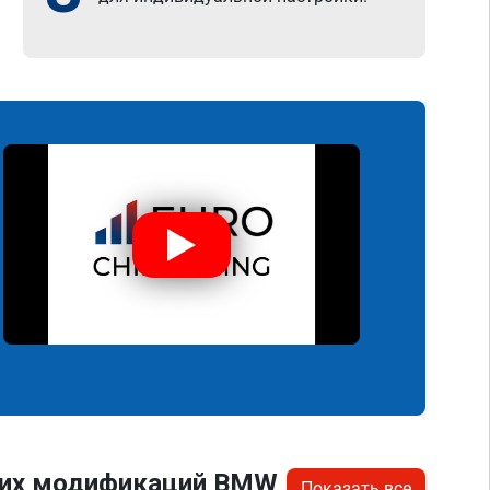
угих модификаций BMW
Показать все