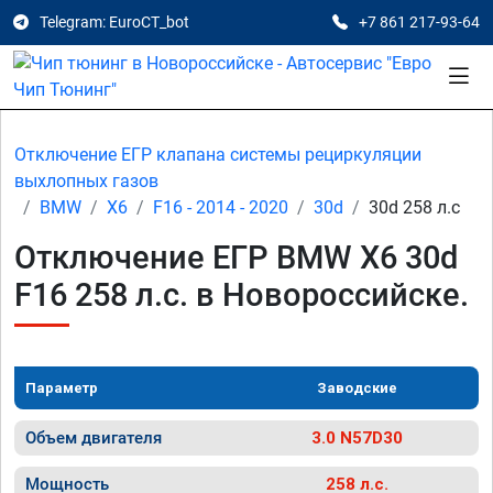
Telegram: EuroCT_bot
+7 861 217-93-64
Отключение ЕГР клапана системы рециркуляции
выхлопных газов
BMW
X6
F16 - 2014 - 2020
30d
30d 258 л.с
Отключение ЕГР BMW X6 30d
F16 258 л.с. в Новороссийске.
Параметр
Заводские
Объем двигателя
3.0 N57D30
Мощность
258 л.с.