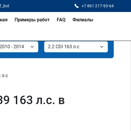
T_bot
+7 861 217-93-64
ная
Примеры работ
FAQ
Филиалы
 л.с
9 163 л.с. в