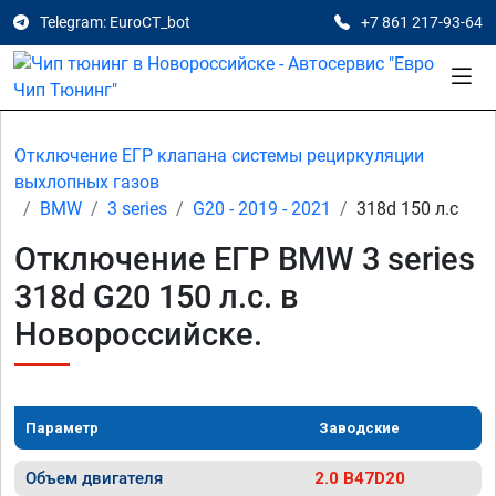
Telegram: EuroCT_bot
+7 861 217-93-64
Отключение ЕГР клапана системы рециркуляции
выхлопных газов
BMW
3 series
G20 - 2019 - 2021
318d 150 л.с
Отключение ЕГР BMW 3 series
318d G20 150 л.с. в
Новороссийске.
Параметр
Заводские
Объем двигателя
2.0 B47D20