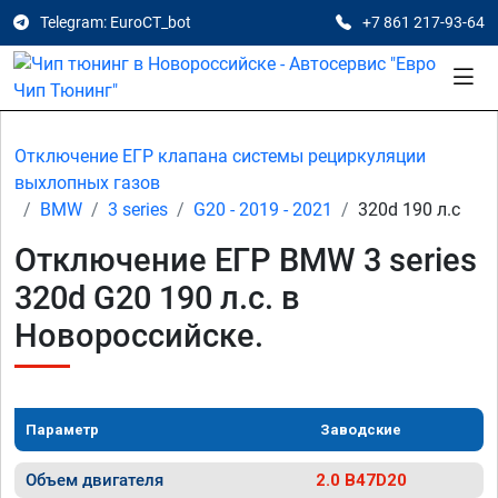
Telegram: EuroCT_bot
+7 861 217-93-64
Отключение ЕГР клапана системы рециркуляции
выхлопных газов
BMW
3 series
G20 - 2019 - 2021
320d 190 л.с
Отключение ЕГР BMW 3 series
320d G20 190 л.с. в
Новороссийске.
Параметр
Заводские
Объем двигателя
2.0 B47D20